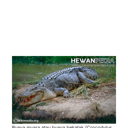
Buaya muara
atau
buaya bekatak
(
Crocodylus