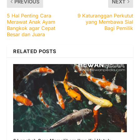
PREVIOUS
NEXT
5 Hal Penting Cara
9 Katuranggan Perkutut
Merawat Anak Ayam
yang Membawa Sial
Bangkok agar Cepat
Bagi Pemilik
Besar dan Juara
RELATED POSTS