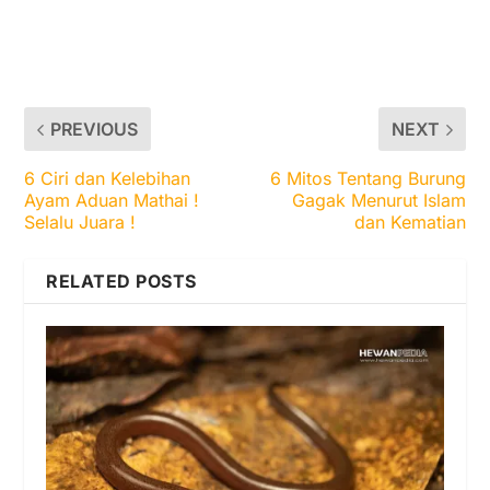
PREVIOUS
NEXT
6 Ciri dan Kelebihan
6 Mitos Tentang Burung
Ayam Aduan Mathai !
Gagak Menurut Islam
Selalu Juara !
dan Kematian
RELATED POSTS